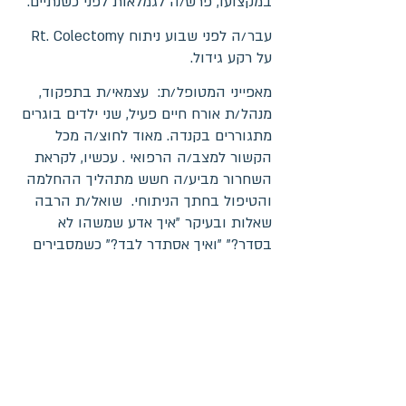
במקצועו, פרש/ה לגמלאות לפני כשנתיים.
עבר/ה לפני שבוע ניתוח Rt. Colectomy
על רקע גידול.
מאפייני המטופל/ת: עצמאי/ת בתפקוד,
מנהל/ת אורח חיים פעיל, שני ילדים בוגרים
מתגוררים בקנדה. מאוד לחוצ/ה מכל
הקשור למצב/ה הרפואי . עכשיו, לקראת
השחרור מביע/ה חשש מתהליך ההחלמה
והטיפול בחתך הניתוחי. שואל/ת הרבה
שאלות ובעיקר "איך אדע שמשהו לא
בסדר?" "ואיך אסתדר לבד?" כשמסבירים
על מדידת חום – שואל/ת "האם למדוד
באופן קבוע כל יום? כמה פעמים ביום?"
ולוודא כי הבין/ה את ההדרכה בסיום.
מטרת ההדרכה לזהות את צרכי ההדרכה
של המטופל/ת, לתת מידע באופן מותאם
לצרכים